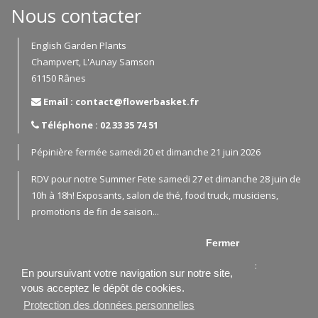
Nous contacter
English Garden Plants
Champvert, L'Aunay Samson
61150 Rânes
Email : contact@flowerbasket.fr
Téléphone : 02 33 35 74 51
Pépinière fermée samedi 20 et dimanche 21 juin 2026
RDV pour notre Summer Fete samedi 27 et dimanche 28 juin de
10h à 18h! Exposants, salon de thé, food truck, musiciens,
promotions de fin de saison...
Fermer
En cas de besoin, merci de nous contacter par email:
En poursuivant votre navigation sur notre site,
contact@flowerbasket.fr
vous acceptez le dépôt de cookies.
ou téléphone 02 33 35 74 51 / 06 72 22 86 04
Protection des données personnelles