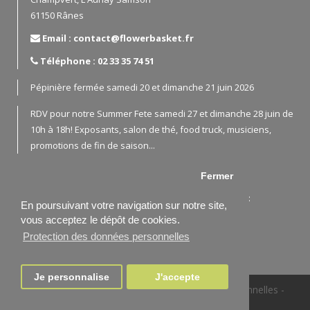
61150 Rânes
Email : contact@flowerbasket.fr
Téléphone : 02 33 35 74 51
Pépinière fermée samedi 20 et dimanche 21 juin 2026
RDV pour notre Summer Fete samedi 27 et dimanche 28 juin de
10h à 18h! Exposants, salon de thé, food truck, musiciens,
promotions de fin de saison...
Fermer
En cas de besoin, merci de nous contacter par email:
En poursuivant votre navigation sur notre site,
contact@flowerbasket.fr
vous acceptez le dépôt de cookies.
ou téléphone 02 33 35 74 51 / 06 72 22 86 04
Protection des données personnelles
Je personnalise
J'accepte
Mentions légales
-
Protection des données personnelles
-
conception :
CREATICE