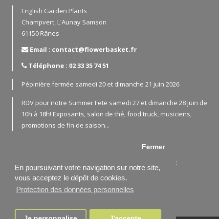
English Garden Plants
Champvert, L'Aunay Samson
61150 Rânes
Email : contact@flowerbasket.fr
Téléphone : 02 33 35 74 51
Pépinière fermée samedi 20 et dimanche 21 juin 2026
RDV pour notre Summer Fete samedi 27 et dimanche 28 juin de
10h à 18h! Exposants, salon de thé, food truck, musiciens,
promotions de fin de saison...
Fermer
En cas de besoin, merci de nous contacter par email:
En poursuivant votre navigation sur notre site,
contact@flowerbasket.fr
vous acceptez le dépôt de cookies.
ou téléphone 02 33 35 74 51 / 06 72 22 86 04
Protection des données personnelles
Je personnalise
J'accepte