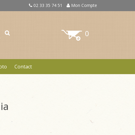
02 33 35 74 51
Mon Compte
0
oto
Contact
ia